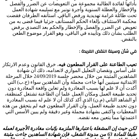
بأدائها لفائدة الطالبة مجموعة من التعويضات عن الضرر والفصل
والإخطار والعطلة السنوية وأجرة نونبر مع تسليمه شهادة العمل
تحت طائلة غرامة تهديدية ورفض الباقي. استأنفه الطرفان فقضت
محكمة الاستئناف بإلغاء الحكم المستأنف جزئيا فيما قضى به من
تعويض عن الضرر والفصل والإخطار والحكم بعد التصدي برفض
الطلب بشأن ذلك وتأييده في الباقي، وهو القرار موضوع الطعن
بالنقض.
في شأن وسيلة النقض الفريدة :
تعيب الطاعنة على القرار المطعون فيه
، خرق القانون وعدم الارتكاز
على أساس ونقصان التعليل الموازي لانعدامه، ذلك أن شهادة
الشاهدين المثبتة من خلال محضر جلسة 24/09/2019 خلال المرحلة
الابتدائية سيتبين أنها جاءت مجملة وأن الشاهدين سواء (ح.ب) التي
أكدت أن لا علم لها بسبب المغادرة ولم تعاين واقعة المغادرة دون
تحديد طبيعة العمل ومكان العمل علما أن الطاعنة تشتغل كمنظفة،
أو الشاهد الثاني (م.ن) الذي أكد كذلك أن لا علم له بسبب المغادرة
دون تحديد طبيعة العمل، وأن القرار المطعون فيه لم يتحقق من هذه
المعطيات واكتفى بشهادة مجملة وغير دقيقة ولم يبين الأسس التي
اعتمدتها مما يتعين معه نقضه.
لكن حيث إن المشغلة باعتبارها الملزمة بإثبات مغادرة الأجيرة لعمله
طبقا للمادة 63 من مدونة الشغل، فإن شهادة الساهدين جاءت مثبتة