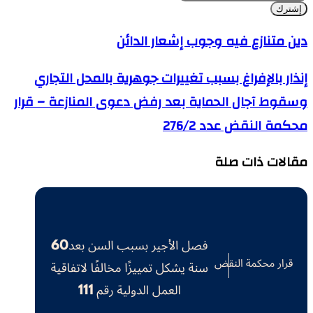
بريدك
الإلكتروني
دين متنازع فيه وجوب إشعار الدائن
إنذار بالإفراغ بسبب تغييرات جوهرية بالمحل التجاري
وسقوط آجال الحماية بعد رفض دعوى المنازعة – قرار
محكمة النقض عدد 276/2
مقالات ذات صلة