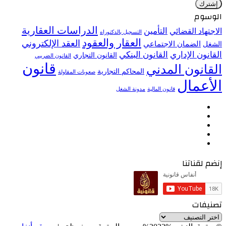
بريدك
الإلكتروني
الوسوم
الدراسات العقارية
التأمين
الاجتهاد القضائي
التسجيل بالدكتوراه
العقار والعقود
العقد الإلكتروني
الضمان الاجتماعي
الشغل
القانون الإداري
القانون البنكي
القانون التجاري
القانون الضريبي
قانون
القانون المدني
المحاكم التجارية
صعوبات المقاولة
الأعمال
قانون المالية
مدونة الشغل
فيسبوك
تويتر
يوتيوب
انستقرام
TikTok
إنضم لقناتنا
تصنيفات
تصنيفات