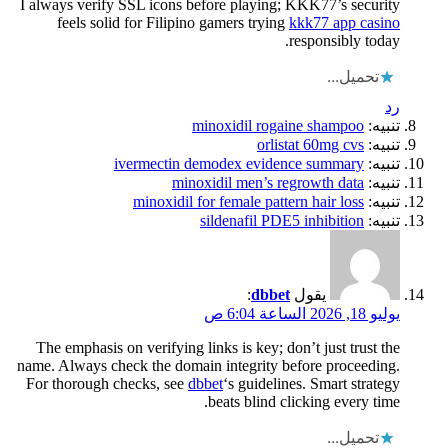
I always verify SSL icons before playing; KKK77’s security
feels solid for Filipino gamers trying
kkk77 app casino
responsibly today.
تحميل...
رد
تنبيه:
minoxidil rogaine shampoo
تنبيه:
orlistat 60mg cvs
تنبيه:
ivermectin demodex evidence summary
تنبيه:
minoxidil men’s regrowth data
تنبيه:
minoxidil for female pattern hair loss
تنبيه:
sildenafil PDE5 inhibition
يقول
dbbet
:
يوليو 18, 2026 الساعة 6:04 ص
The emphasis on verifying links is key; don’t just trust the
name. Always check the domain integrity before proceeding.
For thorough checks, see
dbbet
‘s guidelines. Smart strategy
beats blind clicking every time.
تحميل...