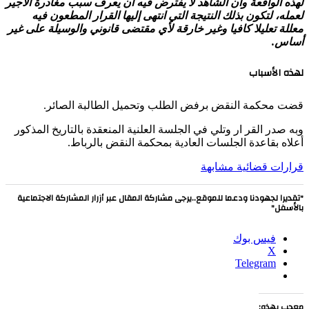
لهذه الواقعة وأن الشاهد لا يفترض فيه أن يعرف سبب مغادرة الأجير
لعمله، لتكون بذلك النتيجة التي انتهى إليها القرار المطعون فيه
معللة تعليلا كافيا وغير خارقة لأي مقتضى قانوني والوسيلة على غير
أساس.
لهذه الأسباب
قضت محكمة النقض برفض الطلب وتحميل الطالبة الصائر.
وبه صدر القر ار وتلي في الجلسة العلنية المنعقدة بالتاريخ المذكور
أعلاه بقاعدة الجلسات العادية بمحكمة النقض بالرباط.
قرارات قضائية مشابهة
"تقديرا لجهودنا ودعما للموقع..يرجى مشاركة المقال عبر أزرار المشاركة الاجتماعية
بالأسفل"
فيس بوك
X
Telegram
معجب بهذه: