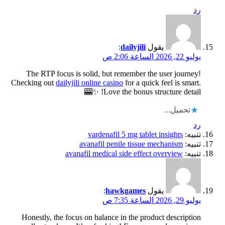
رد
يقول
dailyjili
:
يوليو 22, 2026 الساعة 2:06 ص
The RTP focus is solid, but remember the user journey!
Checking out
dailyjili online casino
for a quick feel is smart.
Love the bonus structure detail! ✨🎰
تحميل...
رد
تنبيه:
vardenafil 5 mg tablet insights
تنبيه:
avanafil penile tissue mechanism
تنبيه:
avanafil medical side effect overview
يقول
hawkgames
:
يوليو 29, 2026 الساعة 7:35 ص
Honestly, the focus on balance in the product description