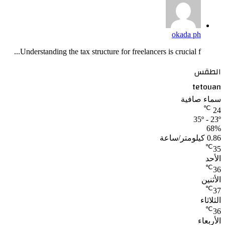
okada ph
Understanding the tax structure for freelancers is crucial f...
الطقس
tetouan
سماء صافية
℃
24
35º - 23º
68%
0.86 كيلومتر/ساعة
℃
35
الأحد
℃
36
الأثنين
℃
37
الثلاثاء
℃
36
الأربعاء