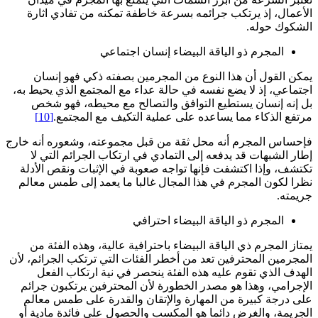
الأعمال، إذ يرتكب جرائمه بسرعة خاطفة تمكنه من تفادي اثارة
الشكوك حوله.
المجرم ذو الياقة البيضاء إنسان اجتماعي
يمكن القول أن هذا النوع من المجرمين بصفته ذكي فهو إنسان
اجتماعي، إذ لا يضع نفسه في حالة عداء مع المجتمع الذي يحيط به،
بل إنه إنسان يستطيع التوافق والتصالح مع محيطه، فهو شخص
مرتفع الذكاء مما يساعده على عملية التكيف مع المجتمع.
[10]
فإحساس المجرم أنه محل ثقة من قبل مجموعته، وشعوره أنه خارج
إطار الشبهات قد يدفعه إلى التمادي في ارتكاب الجرائم التي لا
تكتشف، وإذا اكتشفت فإنها تواجه صعوبة في الإثبات ونقص الأدلة
نظرا لكون المجرم في هذا المجال غالبا ما يعمد إلى طمس معالم
جريمته.
المجرم ذو الياقة البيضاء احترافي
يمتاز المجرم ذي الياقة البيضاء باحترافية عالية، وهذه الفئة من
المجرمين المحترفين تعد من أخطر الفئات التي ترتكب الجرائم، لأن
الهدف الذي تقوم عليه هذه الفئة ينحصر في نية ارتكاب الفعل
الإجرامي، وهذا هو مصدر الخطورة لأن المحترفين يرتكبون جرائم
على درجة كبيرة من المهارة والإتقان والقدرة على طمس معالم
الجريمة، والغرض دائما هو المكسب والحصول على فائدة مادية أو