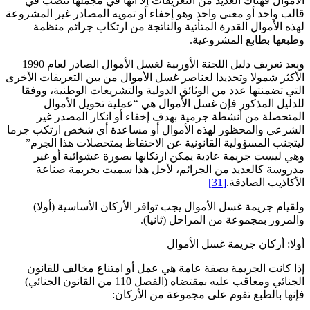
الأموال فهناك العديد من التعريفات إلا أنها في مجملها تنصب في
قالب واحد أو معنى واحد وهو إخفاء أو تمويه المصادر غير المشروعة
لهذه الأموال القدرة المتأتية والناتجة من ارتكاب جرائم منظمة
وطبعها بطابع المشروعية.
ويعد تعريف دليل اللجنة الأوربية لغسل الأموال الصادر لعام 1990
الأكثر شمولا وتحديدا لعناصر غسل الأموال من بين التعريفات الأخرى
التي تضمنتها عدد من الوثائق الدولية والتشريعات الوطنية، ووفقا
للدليل المذكور فإن غسل الأموال هي “عملية تحويل الأموال
المتحصلة من أنشطة جرمية بهدف إخفاء أو انكار المصدر غير
الشرعي والمحظور لهذه الأموال أو مساعدة أي شخص ارتكب جرما
ليتجنب المسؤولية القانونية عن الاحتفاظ بمتحصلات هذا الجرم”
وهي ليست جريمة عادية يمكن ارتكابها بصورة عشوائية أو غير
مدروسة كالعديد من الجرائم، لأجل هذا سميت بجريمة صناعة
الأكاذيب الصادقة.
[31]
ولقيام جريمة غسل الأموال يجب توافر الأركان الأساسية (أولا)
والمرور بمجموعة من المراحل (ثانيا).
أولا: أركان جريمة غسل الأموال
إذا كانت الجريمة بصفة عامة هي عمل أو امتناع مخالف للقانون
الجنائي ومعاقب عليه بمقتضاه (الفصل 110 من القانون الجنائي)
فإنها بالطبع تقوم على مجموعة من الأركان: