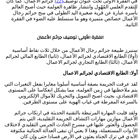
في الفقرة الأولى تحت عنوان توصيف
[22]
جرائم الأعمال، كما كان
للتقدم العلمي المُهْوِل وانتشار ظاهرة العولمة حيث أصبح العالم
بأسره عبارة عن قرية صغيرة اليد الطولى في منح جرائم رجال
الأعمال خصائص متميزة وهو ما سنسلط عليه الضوء في الفقرة
الثانية.
الفقرة الأولى: توصيف جرائم الأعمال
سنبرز طبيعة جرائم رجال الأعمال من خلال ثلاث نقاط أساسية
(أولا) الطابع الاقتصادي لجرائم الأعمال، (ثانيا) الطابع المالي لجرائم
الأعمال، (ثالثا) الطابع التجاري لجرائم الاعمال.
أولا: الطابع الاقتصادي لجرائم الاعمال
لقد عرفت الجريمة بصفة أساسية أسلوبا مغايرا بفعل التغيرات التي
يتم ملاحظتها في زمن العولمة، مما يشكل انعكاسا على المستوى
الاقتصادي، بحيث أصبح التمويل والتحريك للأموال الإلكتروني
بالسرعة المفرطة في غياب الهوية على مستوى الطرفين.
ولقد قلبت المهارة المرتبطة بالتقنية الحديثة في ارتكاب جرائم
الأعمال موازين مهارات اكتشاف الجريمة التقليدية، التي يتم
الحصول والعثور عليها في مسرح الحادث الجرمي التقليدي لاختلاف
الأدوات المستعملة، وهذا لا يعني أن تبقى العدالة الجنائية مكتوفة
الأيدي في ترك الجناة يعثون في الأرض فسادا حتى وإن كان