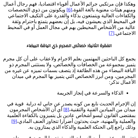
وهكذا فإن مرتكبي جرائم الأعمال أقوياء اقتصاديا، فهم رجال أعمال
ومنهم هيئات معنوية بالغة القوة،
[6]
ويكونون من ذوي التخصصات
والكفاءات العالية ويتمتعون بذكاء والقدرة على التكيف الاجتماعي
في المحيط الذي يعيشون فيه، بل إن بعضهم يتمتع باحترام وثقة
عالية من الأشخاص المحيطين بهم في مجال العمل أو في المحيط
الاجتماعي.
[7]
الفقرة الثانية: خصائص المجرم ذي الياقة البيضاء
يجمع كل الباحثين المهتمين بعلم الاجرام ولاعقاب على أن كل مجرم
يتميز بمجموعة من الخصافات والخصائص، ولا يستثنى المجرم ذو
الياقة البيضاء من هذه الطائفة إذ يتصف بسمات تميزه عن غيره من
المجرمين، ومن أبرز الخصائص التي يتميز بها المجرم في ميدان
الأعمال نذكر:
الذكاء والسرعة في إنجاز الجريمة
إن الإجرام الحديث نابع من كونه يصدر عن جاني له دراية قوية في
ميدان من الميادين الفنية والتقنية،
[8]
أي أن الأشخاص المجرمون
بمقتضى القانون ليسو أشخاص عادين بل يتميزون بالكفاءة العلمية
والعملية والمهنية، حيث يحدثون أضرارا تتجاوز العنف المادي،
[9]
وذلك راجع إلى الحنكة العلمية والذكاء الذي يمتازون به.
تعتبر السرعة من أبرز السمات التي يتمتع بها المجرم في ميدان