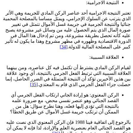
النتيجة الاجرامية:
تعتبر النتيجة الاجرامية أحد عناصر الركن المادي للجريمة وهي الأثر
الذي يترتب عن السلوك الإجرامي، ويمثل مساسا بالمصلحة المحمية
جنائيا والنتيجة الجرمية في جريمة غسل الأموال تتمثل في تغيير
صورة المال الذي يتم الحصول عليه من وسائل غير مشروعة يصبح
عليه كأنه تحصل بطريقة مشروعة، ومن تم إدخال هذا المال في
الدورة الاقتصادية وظهوره في مظهر مشروع وهذا ما يكون له تأثير
كبير على المصلحة المالية للدولة.
[34]
العلاقة السببية:
لقيام الركن المادي يشترط أن تكتمل فيه كل عناصره، ومن بينهما
العلاقة السببية التي ترتبط الفعل الجرمي بالنتيجة، أي وجود علاقة
بين هذين الأخيرين تؤكد أن النتيجة المتمثلة في الضرر الحاصل، إنما
حصلت جزاء الفعل الجرمي الذي قام به المعتدي.
[35]
الركن المعنوي: هو إرادة الجاني ارتكاب الفعل الجرمي أي
القصد الجنائي وهو عنصر نفسي محض، مع ضرورة علمه
بالنتيجة التي تؤدي إليها فعله، وهنا نطرح سؤال: هل من
الممكن أن ترتكب جريمة غسل الأموال عن طريق الخطأ؟
بالرجوع إلى اتفاقية فينا 1988 فإن الركن المعنوي الذي نصت عليه
هو القصد الجنائي العام بعنصرية العلم والإرادة، لذا فإنه لا يمكن أن