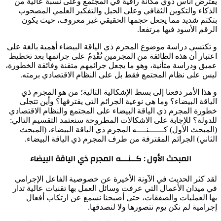
يفترض أناس ذوي مكانة راقية في المجتمع وعلى نسبة عالية من
الذكاء والتكوين الثقافي وعلى الحيل والتفكير العلمي المصحوب
بتكتم شديد مما يجعل حجمها الحقيقي غير معروف، حيث يكون
الرقم الأسود فيها مرتفعا.
و تكتسي دراسة موضوع المجرم ذي الياقة البيضاء أهمية بالغة على
اعتبار أن هذه الطائفة من المجرمين تُقْدِمُ على جرائمها بعد تخطيط
عميق ودراسة متأنية، وهو ما يجعل جرائمهم متقنة وفائقة الخطورة،
ليس على نظام المجتمع فقط بل على النظام الاقتصادي برمته.
و هذا الأمر دفعنا إلى بسط الإشكالية التالية؛ من هو المجرم ذي
الياقة البيضاء؟ وما هي نوعية الجرائم التي يقترفها؟ وأين تتجلى
خطورة المجرم ذي الياقة البيضاء على المجتمع والنظام الاقتصادي
للدولة؟ للإجابة على الاشكالات المطروحة سنعتمد التقسيم التالي:
(المبحث الأول) كــــــنــــه المجرم ذي الياقة البيضاء، (المبحث
الثاني) الجرائم المقترفة من طرف المجرم ذي الياقة البيضاء.
المبحث الأول : كــنـــه المجرم ذي الياقة البيضاء
لقد كثر الحديث في الآونة الأخيرة عن خصوصية الفاعل الإجرامي
في ميدان الأعمال التي عرفت وسائل العمل بها تقنيات عالية تدار
بها العمليات والصفقات، حتى أصبحنا نسمع عن ارتكاب أفعال
إجرامية لم نكن يوم نتصورها ولا لنصدقها.