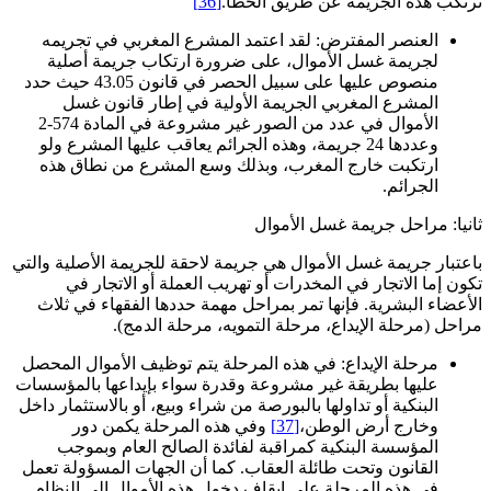
ترتكب هذه الجريمة عن طريق الخطأ.
[36]
العنصر المفترض: لقد اعتمد المشرع المغربي في تجريمه
لجريمة غسل الأموال، على ضرورة ارتكاب جريمة أصلية
منصوص عليها على سبيل الحصر في قانون 43.05 حيث حدد
المشرع المغربي الجريمة الأولية في إطار قانون غسل
الأموال في عدد من الصور غير مشروعة في المادة 574-2
وعددها 24 جريمة، وهذه الجرائم يعاقب عليها المشرع ولو
ارتكبت خارج المغرب، وبذلك وسع المشرع من نطاق هذه
الجرائم.
ثانيا: مراحل جريمة غسل الأموال
باعتبار جريمة غسل الأموال هي جريمة لاحقة للجريمة الأصلية والتي
تكون إما الاتجار في المخدرات أو تهريب العملة أو الاتجار في
الأعضاء البشرية. فإنها تمر بمراحل مهمة حددها الفقهاء في ثلاث
مراحل (مرحلة الإيداع، مرحلة التمويه، مرحلة الدمج).
مرحلة الإيداع: في هذه المرحلة يتم توظيف الأموال المحصل
عليها بطريقة غير مشروعة وقدرة سواء بإيداعها بالمؤسسات
البنكية أو تداولها بالبورصة من شراء وبيع، أو بالاستثمار داخل
وخارج أرض الوطن،
[37]
وفي هذه المرحلة يكمن دور
المؤسسة البنكية كمراقبة لفائدة الصالح العام وبموجب
القانون وتحت طائلة العقاب. كما أن الجهات المسؤولة تعمل
في هذه المرحلة على ايقاف دخول هذه الأموال إلى النظام