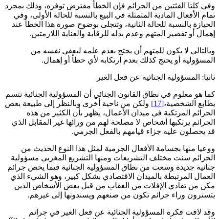
وفي كلتا الفئتين من الجرائم فإن الخطأ مفترض توفره، وذلك بمجرد
تمام الأفعال المادية المتمثلة في البيع بالنسبة للحالة الأولى، وفي
الحيازة بالنسبة للحالة الثانية، وتتجلى بوضوح صورة هذا الخطأ عند
إهمال أو تقصير المتهم وعدم بذله للرقابة والعناية اللازمتين.
وبالتالي لا يكون للمتهم أن يحتج بعدم علمه ليعفي نفسه من
المسؤولية أو يحتج كذلك بعدم ارتكابه لأي خطأ أو إهمال.
ثانيا: المسؤولية الجنائية عن فعل الغير
كما هو معلوم في نطاق القانون الجنائي أن المسؤولية الجنائية تتسم
بطابع الشخصية،
[17]
ولكن من ناحية أخرى وبالنظر إلى طبيعة بعض
الجرائم المرتكبة في ميدان الأعمال، يظهر بأن الكثير من هذه
الجرائم يرتكبها أشخاص لا مصلحة لهم من ورائها غير المقابل الذي
قد يحصلون عليه جزاء قيامهم بالفعل الجرمي.
ووعيا منها بجسامة الأفعال الجرمية لمثل هذا النوع الحديث من
الجرائم سنت مختلف التشريعات ومنها التشريع المغربي مسؤولية
جنائية جديدة وسعت من نطاق المسؤولية الجنائية فيما يخص جرائم
العمال المرتبطة بالميدان الاقتصادي بشكل كبير، وهو الشيء الذي
مكن من تفادي الإفلات من العقاب من قبل بعض الأشخاص الذين
يتسترون وراء جرائم تكون من صنعهم ويسندونها إلى غيرهم.
وقد لاقت فكرة المسؤولية الجنائية عن فعل الغير في جرائم