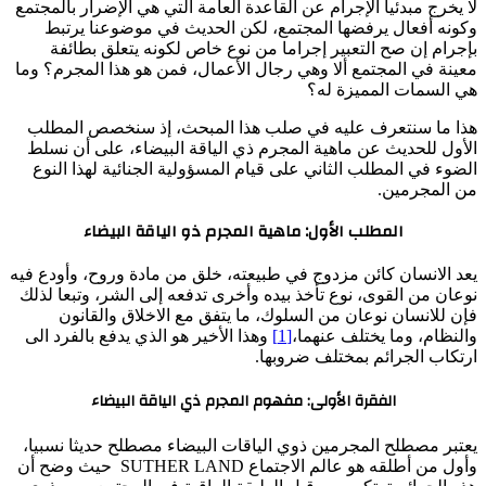
لا يخرج مبدئيا الإجرام عن القاعدة العامة التي هي الإضرار بالمجتمع
وكونه أفعال يرفضها المجتمع، لكن الحديث في موضوعنا يرتبط
بإجرام إن صح التعبير إجراما من نوع خاص لكونه يتعلق بطائفة
معينة في المجتمع ألا وهي رجال الأعمال، فمن هو هذا المجرم؟ وما
هي السمات المميزة له؟
هذا ما سنتعرف عليه في صلب هذا المبحث، إذ سنخصص المطلب
الأول للحديث عن ماهية المجرم ذي الياقة البيضاء، على أن نسلط
الضوء في المطلب الثاني على قيام المسؤولية الجنائية لهذا النوع
من المجرمين.
المطلب الأول: ماهية المجرم ذو الياقة البيضاء
يعد الانسان كائن مزدوج في طبيعته، خلق من مادة وروح، وأودع فيه
نوعان من القوى، نوع تأخذ بيده وأخرى تدفعه إلى الشر، وتبعا لذلك
فإن للانسان نوعان من السلوك، ما يتفق مع الاخلاق والقانون
والنظام، وما يختلف عنهما،
[1]
وهذا الأخير هو الذي يدفع بالفرد الى
ارتكاب الجرائم بمختلف ضروبها.
الفقرة الأولى: مفهوم المجرم ذي الياقة البيضاء
يعتبر مصطلح المجرمين ذوي الياقات البيضاء مصطلح حديثا نسبيا،
وأول من أطلقه هو عالم الاجتماع SUTHER LAND حيث وضح أن