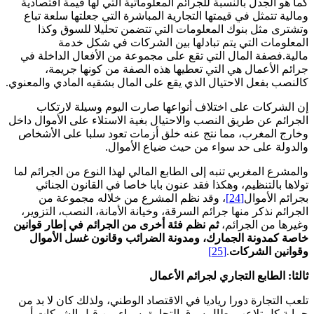
كما هو الجدل بالنسبة للجرائم المعلوماتية التي لها قيمة اقتصادية
ومالية تتمثل في قيمتها التجارية المباشرة التي جعلتها سلعة تباع
وتشترى مثل بنوك المعلومات التي تتضمن تحليلا للسوق وكذا
المعلومات التي يتم تبادلها بين الشركات في شكل خدمة
مالية.فصفة المال التي تقع على مجموعة من الأفعال الداخلة في
جرائم الأعمال هي التي تعطيها هذه الصفة من كونها جريمة،
كالنصب بفعل الاحتيال الذي يقع على المال بشقيه المادي والمعنوي.
إن الشركات على اختلاف أنواعها صارت اليوم وسيلة لارتكاب
الجرائم عن طريق النصب والاحتيال بغية الاستلاء على الأموال داخل
وخارج المغرب، مما نتج عنه خلق أزمات تعود سلبا على الأشخاص
والدولة على حد سواء من حيث ضياع الأموال.
والمشرع المغربي تنبه إلى الطابع المالي لهذا النوع من الجرائم لما
تولاها بالتنظيم، وهكذا فقد عنون بابا خاصا في القانون الجنائي
بجرائم الأموال
[24]
، وقد نظم المشرع من خلاله مجموعة من
الجرائم نذكر منها جرائم السرقة، وخيانة الأمانة، النصب، التزوير،
وغيرها من الجرائم،
ثم نظم فئة أخرى من الجرائم في إطار قوانين
خاصة كمدونة الجمارك، ومدونة الضرائب وقانون غسل الأموال
وقوانين الشركات
.
[25]
ثالثا: الطابع التجاري لجرائم الأعمال
تلعب التجارة دورا رياديا في الاقتصاد الوطني، ولذلك كان لا بد من
حماية كل تلاعب يطال سوق التجارة، سواء من قبل الشركات أو