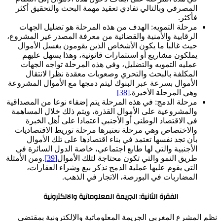
المصرفي وبالتالي تفادي تعقيد مهمة البحث والتحقيق أكثر
فأكثر.
مرحلة التمويه: الهدف من هذه المرحلة هو تضليل الجهات
الرقابية والأمنية والقضائية من معرفة المصدر غير المشروع،
حيث غالبا ما يكون الأشخاص الذين يقومون بغسل الأموال
يملكون مشاريع أو استثمارات قانونية، وهذا يسهل عليهم
عمليه التمويه والتضليل، وفي هذه المرحلة تواجه الجهات
المكلفة بالبحث والتحري وصعوبات معقدة نظرا لانتقال
الأموال بسرعة عبر البنوك ليتم دمجها مع الأموال المشروعة
وهي المرحلة الأخيرة.
[38]
مرحلة الدمج: في هذه المرحلة يتم إضفاء نوعا من المصداقية
والمشروعية على الأموال القذرة، ويتم ذلك خلال المساهمة
في الاقتصاد الوطني أو الأجنبي اعتمادا على أهل الخبرة
والاختصاص وهي مرحلة نعتبرها مرحلة توريط الاقتصاديات
بأن تجد نفسها تعتمد في بناء اقتصادها على تلك الأموال
الأجنبية والتي لها طابع اجتماعي، خاصة الدول السائرة في
طريق النمو والتي تكون محتاجة لتلك الأموال
[39]
.ومن الأمثلة
التي يقوم عليها عملية الدمج نذكر بيع وشراء العقارات،
المضاربات في البورصة، الاتجار في الذهب.
الفقرة الثانية: الجريمة المعلوماتية والالكترونية
نظم المشرع المغربي الجريمة المعلوماتية والإلكترونية بمقتضى