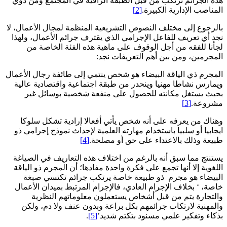
هذه الجرائم ترتكب من قبل الطبقة الراقية في المجتمع ومن ذوي
المناصب الإدارية الكبيرة.
[2]
بالرجوع إلى مختلف النصوص التشريعية المنظمة لمجال الأعمال، لا
نجد أي تعريف للفاعل الإجرامي الذي يقترف جرائم الأعمال، ولهذا
لجأنا للفقه من أجل الوقوف على ماهية هذه الفئة الخاصة من
المجرمين، ومن بين أهم التعريفات نجد:
المجرم ذي الياقة البيضاء هو شخص ينتمي إلى طائفة رجال الأعمال
ويمارس نشاطا مهنيا وينحدر من طبقة اجتماعية واقتصادية عالية
بحيث يستغل مكانته للحصول على منفعة شخصية بوسائل غير
مشروعة.
[3]
وهناك من يعرفه على أنه شخص يأتي أفعالا إرادية تشكل سلوكا
ايجابيا أو سلبيا باستخدام مهارته العلمية لإحداث نموذج إجرامي ذو
طبيعة وذلك بالاعتداء على حق أو مصلحة.
[4]
يستنتج مما سبق أنه بالرغم من اختلاف هذه التعاريف في الصياغة
اللغوية إلا أنها تجمع على فكرة واحدة مفادها؛ أن المجرم ذو الياقة
البيضاء هو مجرم ذو طبيعة خاصة يرتكب جرائم تكتسي صبغة
خاصة، ‘ بخلاف الإجرام العادي، فالإجرام المرتبط بميدان الأعمال
والتجارة يتم من قبل أشخاص يستعملون معلوماتهم النظرية
والمهنية لارتكاب جرائمهم بكل براعة وبدون عنف ولا دم، ولكن
بذكاء وتفكير علمي مسنود بتكتم شديد’
[5]
.