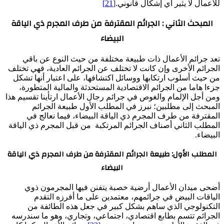
للأعمال لا يثير أي إشكال قانوني.
[21]
المبحث الثاني : الجرائم المقترفة من طرف المجرم ذي الياقة
البيضاء
تعد جرائم الأعمال ذات طبيعة مختلفة من حيث النوع عن باقي
الجرائم الأخرى وإن كانت لا تختلف عن الجرائم العادية، فهي تختلف
من حيث أسلوب ارتكابها ووسائل اكتشافها، على اعتبار أنها تشكل
جزءا هاما من الجرائم الاقتصادية المستحدثة والمالية المتطورة،
ومن أجل الإلمام والغوص في جرائم رجال الأعمال ارتأينا تقسيم هذا
المبحث إلى مطلبين؛ نبرز في المطلب الأول طبيعة الجرائم
المقترفة من طرف المجرم ذي الياقة البيضاء، فيما نعالج في
المطلب الثاني أصناف الجرائم المرتكبة من قبل المجرم ذي الياقة
البيضاء.
المطلب الأول: طبيعة الجرائم المقترفة من طرف المجرم ذي الياقة
البيضاء
أضحى ميدان الأعمال أرضية خصبة يتفنن فيها المجرمون ذوي
الياقات البيض في جرائمهم، معتمدين على ما أفرزه التقدم
التكنولوجي الذي ساهم بشكل كبير في جعل هذه الطائفة من
الجرائم تتسم بطابع اقتصادي، اجتماعي، وتجاري، وهو ما سندرسه