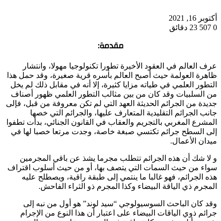
أكتوبر 16, 2021
0
507
23 دقائق
مقدمة:
عرف العالم في العقود الأخيرة تطورا تكنولوجيا مهولا، وانتشار
ظاهرة العولمة حيث أصبح العالم بأسره قرية صغيرة، وقد حمل هذا
التطور العلمي في طياته مزايا كثيرة، إلا أنه في مقابل ذلك لم يخل
من السلبيات وقد كان من بين مثالب التطور العلمي ظهور أصناف
جديدة من الجرائم الحديثة العهد التي لم تكن معروفة من قبل، فإلى
جانب الجرائم التقليدية المتعارف عليها، والجرائم التي خصها
المشرع المغربي بالتجريم والعقاب في القانون الجنائي، بدأت تطفوا
إلى السطح جرائم تكتسي صبغة خاصة، وجدت مرتعا خصبا لها في
ميدان الأعمال.
و لا شك أن هذه الجرائم تتطلب مجرما يشذ عن باقي المجرمين
سواء من حيث السمات التي يتصف بها، أو من حيث أسلوب اقتراف
هذه الجرائم، فهو غالبا ما ينتمي إلى طبقة راقية، ويصطلح عليه
المجرم ذي الياقة البيضاء وكذا المجرم ذو الثراء الفاحش.
وقد كان الباحث السوسيولوجي “سيد لوند” هو أول من نبه إلى
جرائم ذوي الياقات البيضاء على اعتبار أن هذا النوع من الإجرام