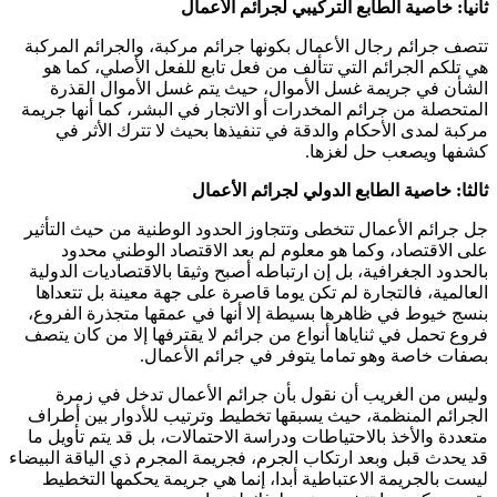
ثانيا: خاصية الطابع التركيبي لجرائم الأعمال
تتصف جرائم رجال الأعمال بكونها جرائم مركبة، والجرائم المركبة
هي تلكم الجرائم التي تتألف من فعل تابع للفعل الأصلي، كما هو
الشأن في جريمة غسل الأموال، حيث يتم غسل الأموال القذرة
المتحصلة من جرائم المخدرات أو الاتجار في البشر، كما أنها جريمة
مركبة لمدى الأحكام والدقة في تنفيذها بحيث لا تترك الأثر في
كشفها ويصعب حل لغزها.
ثالثا: خاصية الطابع الدولي لجرائم الأعمال
جل جرائم الأعمال تتخطى وتتجاوز الحدود الوطنية من حيث التأثير
على الاقتصاد، وكما هو معلوم لم بعد الاقتصاد الوطني محدود
بالحدود الجغرافية، بل إن ارتباطه أصبح وثيقا بالاقتصاديات الدولية
العالمية، فالتجارة لم تكن يوما قاصرة على جهة معينة بل تتعداها
بنسج خيوط في ظاهرها بسيطة إلا أنها في عمقها متجذرة الفروع،
فروع تحمل في ثناياها أنواع من جرائم لا يقترفها إلا من كان يتصف
بصفات خاصة وهو تماما يتوفر في جرائم الأعمال.
وليس من الغريب أن نقول بأن جرائم الأعمال تدخل في زمرة
الجرائم المنظمة، حيث يسبقها تخطيط وترتيب للأدوار بين أطراف
متعددة والأخذ بالاحتياطات ودراسة الاحتمالات، بل قد يتم تأويل ما
قد يحدث قبل وبعد ارتكاب الجرم، فجريمة المجرم ذي الياقة البيضاء
ليست بالجريمة الاعتباطية أبدا، إنما هي جريمة يحكمها التخطيط