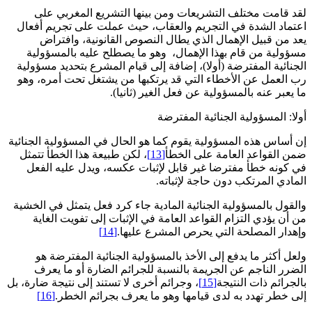
لقد قامت مختلف التشريعات ومن بينها التشريع المغربي على
اعتماد الشدة في التجريم والعقاب، حيث عملت على تجريم أفعال
يعد من قبيل الإهمال الذي يطال النصوص القانونية، وافتراض
مسؤولية من قام بهذا الإهمال، وهو ما يصطلح عليه بالمسؤولية
الجنائية المفترضة (أولا)، إضافة إلى قيام المشرع بتحديد مسؤولية
رب العمل عن الأخطاء التي قد يرتكبها من يشتغل تحت أمره، وهو
ما يعبر عنه بالمسؤولية عن فعل الغير (ثانيا).
أولا: المسؤولية الجنائية المفترضة
إن أساس هذه المسؤولية يقوم كما هو الحال في المسؤولية الجنائية
ضمن القواعد العامة على الخطأ
[13]
، لكن طبيعة هذا الخطأ تتمثل
في كونه خطأ مفترضا غير قابل لإثبات عكسه، ويدل عليه الفعل
المادي المرتكب دون حاجة لإثباته.
والقول بالمسؤولية الجنائية المادية جاء كرد فعل يتمثل في الخشية
من أن يؤدي التزام القواعد العامة في الإثبات إلى تفويت الغاية
وإهدار المصلحة التي يحرص المشرع عليها.
[14]
ولعل أكثر ما يدفع إلى الأخذ بالمسؤولية الجنائية المفترضة هو
الضرر الناجم عن الجريمة بالنسبة للجرائم الضارة أو ما يعرف
بالجرائم ذات النتيجة
[15]
، وجرائم أخرى لا تستند إلى نتيجة ضارة، بل
إلى خطر تهدد به لدى قيامها وهو ما يعرف بجرائم الخطر.
[16]