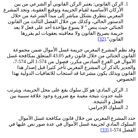
الركن القانوني: يعتبر الركن القانوني أو الشرعي من بين
الأركان الأساسية لقيام الجريمة وتوقيع العقوبة، ونجد المشرع
المغربي يتطرق بشكل مباشر إلى مبدأ الشرعية من خلال
الدستور الحالي، وكذلك من خلال الفصل الثالث من القانون
الجنائي حيث ينص ” لا يسوغ مؤاخذة أحد على فعل لا يعد
جريمة بصريح القانون ولا معاقبته بعقوبات لم يقررها
القانون”.
[32]
وقد نظم المشرع المغربي جريمة غسل الأموال ضمن مجموعة
القانون الجنائي من خلال قانون رقم 43.05 المتعلق بمكافحة غسل
الأموال في الفرع السادس مكرر، فصول من 574-1 الى 574-7،
والجدير بالذكر أن المشرع المغربي تأخر كثيرا قبل إصدار هذا
القانون وبذلك يكون مشرعنا قد استجاب للاتفاقيات الدولية بهذا
الخصوص.
الركن المادي: هو كل سلوك يقع على محل الجريمة، ويترتب
عليه حدوث نتيجة معينة مع ضرورة وجود علاقة سببية بين
الفعل و النتيجة.
السلوك الإجرامي:
حدد المشرع المغربي من خلال قانون مكافحة غسل الأموال
السلوك المادي لجريمة غسل الأموال في عدة صور نص عليها في
الفصل 574-1.
[33]