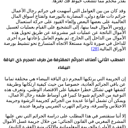
بقدر محكم مما تتشعب خيوط فك لغزها.
وقد كان من بين العوامل التي أسهمت في جرائم رجال الأعمال
جرائم ذات طابع دولي، المضاربة بالبورصة وانفتاح أسواق المال
العالمية على بعضها البعض وإلغاء القيود على حركة استعمال
رؤوس الأموال فيما بينها، إلى التشجيع على القيام بعمليات لغسيل
الأموال الناتجة عن عمليات غير مشروعة عن طريق تحويل هذه
الأموال من الداخل إلى الخارج، ثم يقوم العامل بإعادتها مرة أخرى
للداخل في صورة ثانوية مستغلا الاتجاه المتسارع نحو تنشيط بورصة
الأوراق المالية.
[28]
المطلب الثاني: أصناف الجرائم المقترفة من طرف المجرم ذي الياقة
البيضاء
إن الجريمة التي يرتكبها المجرم ذي الياقة البيضاء هي مختلفة تماما
عن باقي الجرائم العادية، خصوصا من حيث كيفية ارتكابها وطريقة
كشفها فهي تشكل خطرا حقيقيا على الاقتصاد الوطني، وتعرف هذه
النوعية من الجرائم شيوعا كبيرا في أوساط طبقة رجال الأعمال،
ويمكن أن تشمل أنواعا عديدة من الجرائم كجريمة الرشوة وجريمة
الاختلاس والسرقة، وجرائم التهرب الضريبي وغيرها عديدة.
إلا أننا سنقتصر في هذا المطلب على دراسة الجرائم التي نص عليها
المشرع المغربي في القانون الجنائي؛ من خلال جريمة غسل الأموال
(الفقرة الأولى) والجريمة المعلوماتية والالكترونية (الفقرة الثانية).