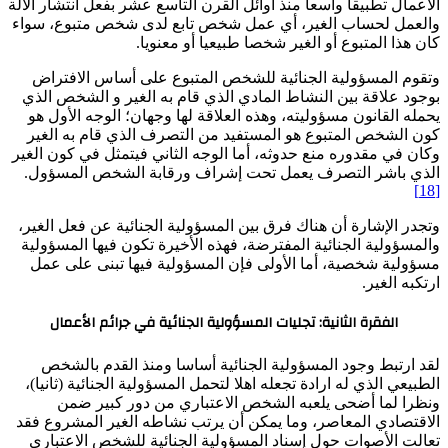
الأعمال تطبيقا واسعا منذ أوائل القرن التاسع عشر بفعل انتشار الآلة
والعمل لحساب الغير، أي عمل شخص تابع لدى شخص متبوع، سواء
كان هذا المتبوع أو الغير شخصا طبيعيا أو معنويا.
وتقوم المسؤولية الجنائية للشخص المتبوع على أساس الافتراض
بوجود علاقة بين النشاط المادي الذي قام به الغير و الشخص الذي
يحمله القانون مسؤوليته، وهذه العلاقة لها وجهان؛ الوجه الأول هو
كون الشخص المتبوع هو المستفيد من التصرف الذي قام به الغير
وكان في مقدوره منع حدوثه، أما الوجه الثاني فيتمثل في كون الغير
الذي باشر التصرف يعمل تحت إشراف ورقابة الشخص المسؤول.
[18]
وتجدر الإشارة أن هناك فرق بين المسؤولية الجنائية عن فعل الغير،
والمسؤولية الجنائية المفترضة، فهذه الأخيرة تكون فيها المسؤولية
مسؤولية شخصية، أما الأولى فإن المسؤولية فيها تبنى على عمل
ارتكبه الغير.
الفقرة الثانية: تجليات المسؤولية الجنائية في جرائم الأعمال
لقد ارتبط وجود المسؤولية الجنائية أساسا ومنذ القدم بالشخص
الطبيعي الذي له ارادة تجعله اهلا لتحمل المسؤولية الجنائية (ثانيا)،
ونظرا لما أضحى يلعبه الشخص الاعتباري من دور كبير ضمن
الاقتصادي المعاصر، وما يمكن أن يرتب نشاطه الغير المشروع فقد
تعالت الأصوات حول إسناد المسؤولية الجنائية للشخص الاعتباري