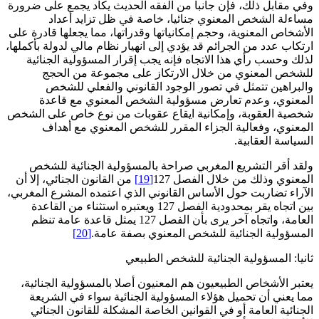
وفي مقابل ذلك، فإن جانبا من الفقه الحديث يكاد يجمع على ضرورة
مساءلة الشخص المعنوي جنائيا، خاصة في ظل تزايد أعداد
الأشخاص المعنوية، وحجم إمكانياتها وقدراتها، مما يجعلها قادرة على
ارتكاب عدد من الجرائم قد يؤدي إلى انهيار نظام مالي لدولة بأكملها،
لذلك وحسب رأي هذا الاتجاه فإنه يجب إقرار المسؤولية الجنائية
للشخص المعنوي من خلال الارتكاز على مجموعة من الحجج
والبراهين تتمثل في تصور الوجود القانوني والفعلي للشخص
المعنوي، وعدم تعارض مسؤولية الشخص المعنوي مع قاعدة
شخصية العقوبة، وإمكانية ايقاع عقوبات من نوع خاص على الشخص
المعنوي، وفعالية الجزاء المقرر للشخص المعنوي مع أهداف
السياسة العقابية.
ولقد أقر التشريع المغربي صراحة بالمسؤولية الجنائية للشخص
المعنوي وذلك من خلال الفصل 127
[19]
من القانون الجنائي، إلا أن
الآراء تضاربت حول الأساس القانوني الذي اعتمده المشرع المغربي،
بين اتجاه يقر بمحدودية الفصل 127 ويعتبره استثناء من القاعدة
العامة، واتجاه آخر يرى بأن الفصل 127 يمثل قاعدة عامة تنظم
المسؤولية الجنائية للشخص المعنوي بصفة عامة.
[20]
ثانيا: المسؤولية الجنائية للشخص الطبيعي
يعتبر الأشخاص الطبيعيون هم المعنيون أصلا بالمسؤولية الجنائية،
مما يعني أن تحميل هؤلاء المسؤولية الجنائية سواء في الشريعة
الجنائية العامة أو في القوانين الخاصة المشكلة للقانون الجنائي