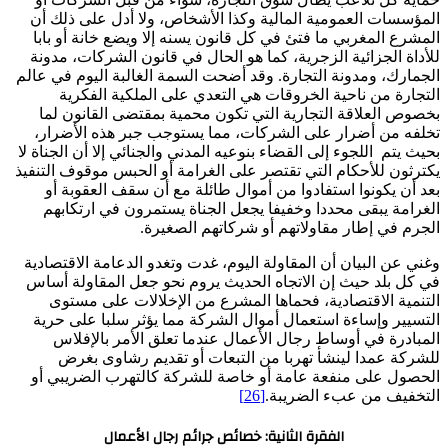
المؤسسات العمومية المالية وكذا الأشخاص، ولا أدل على ذلك أن
المشرع المغربي ما فتئ في كل قانون يسنه إلا ويضع خانة أو بابا
للأداة الجزائية الزجرية، كما هو الحال في قانون الشركات، مدونة
الجمارك، ومدونة التجارة. وقد أضحت السمة الغالبة اليوم في عالم
التجارة من ناحية الخروقات هي التعدي على الملكية الفكرية
بخصوص العلاقة التجارية التي تكون محمية بمقتضى القانون لما
تخلفه من أضرار على الشركات، مما يستوجب جبر هذه الأضرار،
بحيث يتم اللجوء إلى القضاء بنوعيه المدني والجنائي إلا أن الجناة لا
يكترثون للأحكام التي تقتصر على الغرامة أو الحبس موقوف التنفيذ
بعد أن يكونوا استفادوا من أموال طائلة مع أن سقف العقوبة أو
الغرامة يبقى محددا وخفيفا يجعل الجناة يستمرون في ارتكابهم
الجرم في إطار مقاولاتهم أو شركاتهم الصغيرة.
وغني عن البيان أن المقاولة اليوم، غدت وتغدو الدعامة الاقتصادية
في كل بلد حيث إن الاتجاه الحديث يروم نحو جعل المقاولة أساس
التنمية الاقتصادية، فحماها المشرع من الإخلالات على مستوى
التسيير وإساءة استعمال أموال الشركة مما يؤثر سلبا على حرية
المبادرة في أوساط رجال الأعمال عندما تعلق الأمر بالإفلاس
للشركة عمدا لينشأ تهربا من التبعات أو تقديم رشاوى بغرض
الحصول على منفعة عامة أو خاصة للشركة كالتهرب الضريبي أو
التخفيف من عبء الضريبة.
[26]
الفقرة الثانية: خصائص جرائم رجال الأعمال