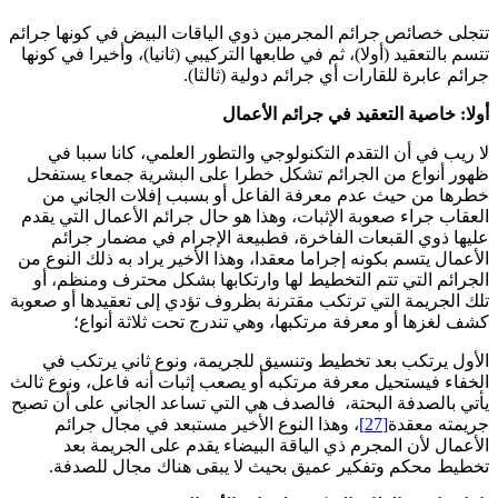
تتجلى خصائص جرائم المجرمين ذوي الياقات البيض في كونها جرائم
تتسم بالتعقيد (أولا)، ثم في طابعها التركيبي (ثانيا)، وأخيرا في كونها
جرائم عابرة للقارات أي جرائم دولية (ثالثا).
أولا: خاصية التعقيد في جرائم الأعمال
لا ريب في أن التقدم التكنولوجي والتطور العلمي، كانا سببا في
ظهور أنواع من الجرائم تشكل خطرا على البشرية جمعاء يستفحل
خطرها من حيث عدم معرفة الفاعل أو بسبب إفلات الجاني من
العقاب جراء صعوبة الإثبات، وهذا هو حال جرائم الأعمال التي يقدم
عليها ذوي القبعات الفاخرة، فطبيعة الإجرام في مضمار جرائم
الأعمال يتسم بكونه إجراما معقدا، وهذا الأخير يراد به ذلك النوع من
الجرائم التي تتم التخطيط لها وارتكابها بشكل محترف ومنظم، أو
تلك الجريمة التي ترتكب مقترنة بظروف تؤدي إلى تعقيدها أو صعوبة
كشف لغزها أو معرفة مرتكبها، وهي تندرج تحت ثلاثة أنواع؛
الأول يرتكب بعد تخطيط وتنسيق للجريمة، ونوع ثاني يرتكب في
الخفاء فيستحيل معرفة مرتكبه أو يصعب إثبات أنه فاعل، ونوع ثالث
يأتي بالصدفة البحتة، فالصدف هي التي تساعد الجاني على أن تصبح
جريمته معقدة
[27]
، وهذا النوع الأخير مستبعد في مجال جرائم
الأعمال لأن المجرم ذي الياقة البيضاء يقدم على الجريمة بعد
تخطيط محكم وتفكير عميق بحيث لا يبقى هناك مجال للصدفة.